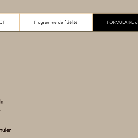
CT
Programme de fidélité
FORMULAIRE d
la
.
nuler