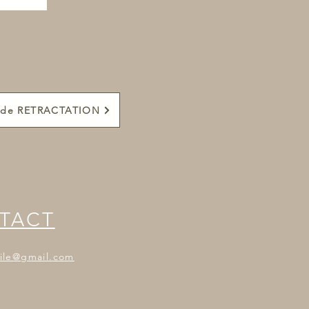
e de RETRACTATION
TACT
gile@gmail.com