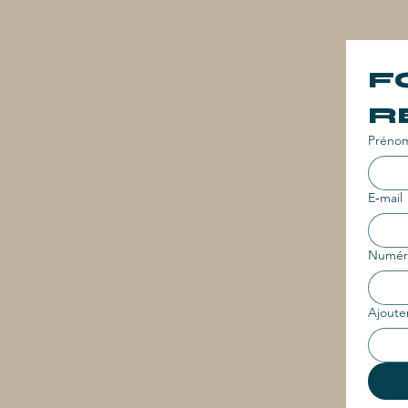
F
R
Préno
E‑mail
Numé