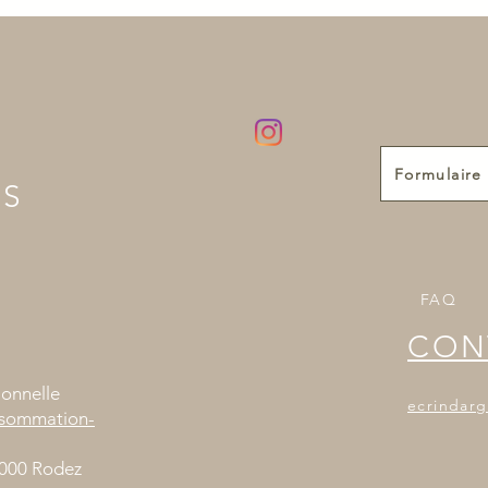
Formulair
NS
FAQ
CON
ionnelle
ecrindar
nsommation-
2000 Rodez