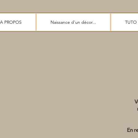
A PROPOS
Naissance d'un décor...
TUTO
V
En r