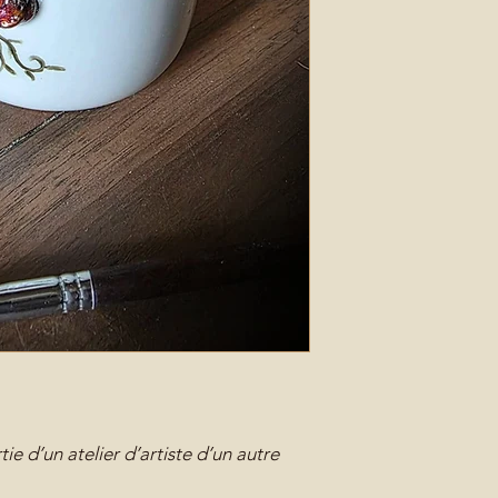
encoche pour repose
l'émail lors de la cui
alvéoles/coulures et 
qui est tout à fait nor
chaque pièce nécessi
pour espérer ce joli r
Le plus de la céramiq
et se nettoie sans a
Dimensions gobelet
e d’un atelier d’artiste d’un autre