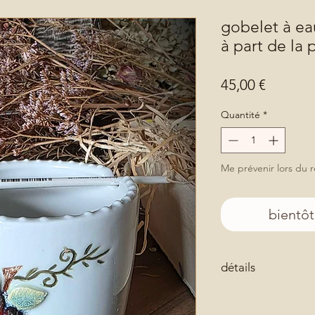
gobelet à ea
à part de la 
Prix
45,00 €
Quantité
*
Me prévenir lors du r
bientôt
détails
Gobelet entièrement
blanche, recouverte 