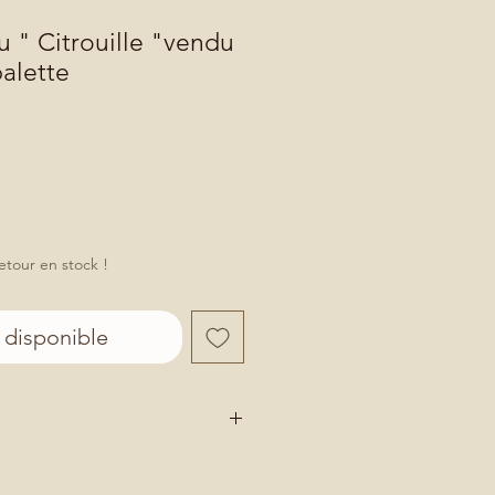
u " Citrouille "vendu
palette
etour en stock !
 disponible
 fait main en PORCELAINE
d'un émail transparent. avec