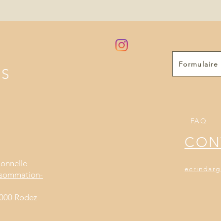
Formulair
NS
FAQ
CON
ionnelle
ecrindar
nsommation-
2000 Rodez